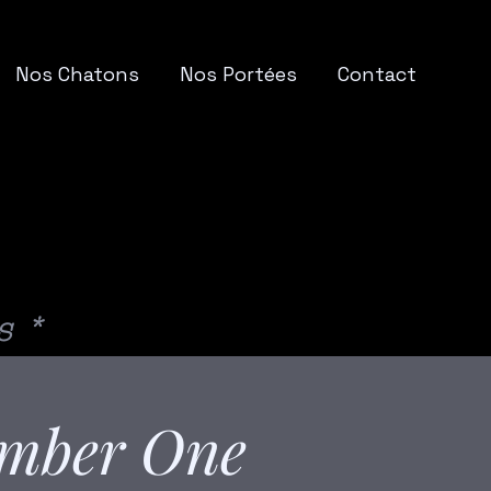
Nos Chatons
Nos Portées
Contact
S DES FÉE
S DES FÉE
s *
umber One