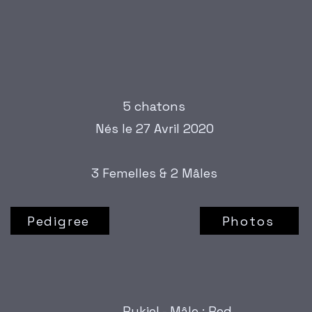
5 chatons
Nés le 27 Avril 2020
3 Femelles & 2 Mâles
Pedigree
Photos
Rykiel - Mâle : Red