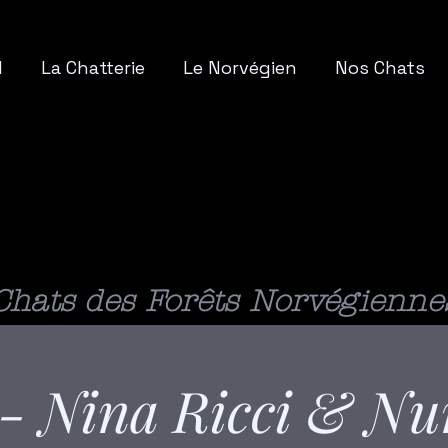
l
La Chatterie
Le Norvégien
Nos Chats
 DES AMOUR
 DES AMOUR
Chats des Forêts Norvégienne
7 - Nina Ricci & N