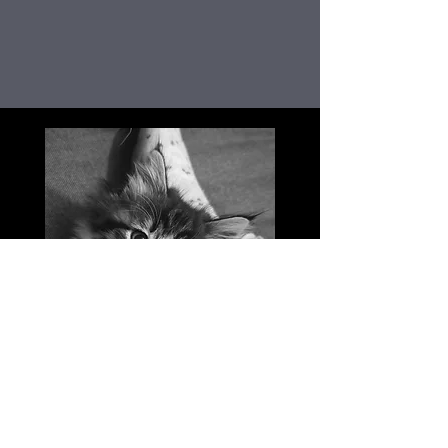
Abracadabra
​Femelle - Brown Mackerel Tabby & Blanc - n